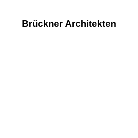
Brückner Architekten
Bifröst
Let’s Talk
+391 (0)35 2568 4593
hello@neuronthemes.com
Find Us
363 Detroit Street